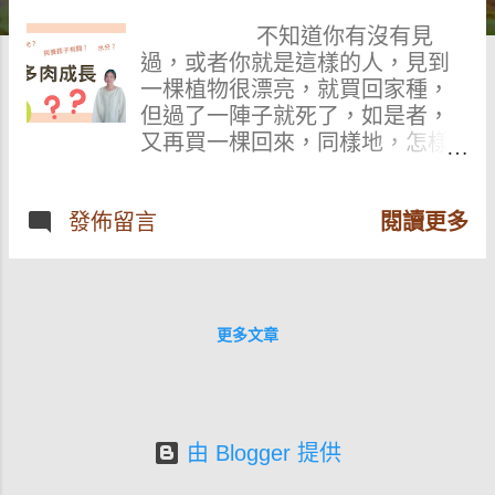
不知道你有沒有見
過，或者你就是這樣的人，見到
一棵植物很漂亮，就買回家種，
但過了一陣子就死了，如是者，
又再買一棵回來，同樣地，怎樣
種也種不好。若有這種情況，不
要緊，只要你是有心要種活它，
把它種得美美的，只要你把這一
發佈留言
閱讀更多
篇文章看到最後，就一定能幫到
你！ 照這情況，這一類人
起初是因為漂亮，就很想擁有，
但買回來，卻又不懂怎樣種植，
更多文章
而且也沒有很用心去研究栽種
它，那自然跟店家種的會有分
別。其實養小孩也一樣，很想要
一個小孩，把它生出來了，但卻
由 Blogger 提供
沒有用心了解，自以為付出了很
多，那自然孩子的成長也不會很