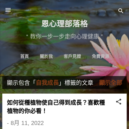
跳至主要內容
恩心理部落格
“ 教你一步一步走向心理健康 ”
首頁
關於我
客戶見證
免費資源
輕鬆樹洞
更多…
心理諮詢
顯示包含「
自我成長
」標籤的文章
顯示全部
文
章
如何從種植物使自己得到成長？喜歡種
植物的你必看！
-
8月 11, 2022