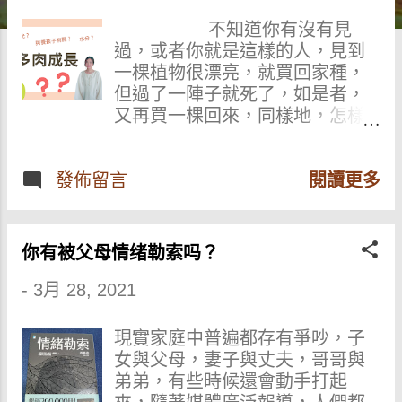
不知道你有沒有見
過，或者你就是這樣的人，見到
一棵植物很漂亮，就買回家種，
但過了一陣子就死了，如是者，
又再買一棵回來，同樣地，怎樣
種也種不好。若有這種情況，不
要緊，只要你是有心要種活它，
把它種得美美的，只要你把這一
發佈留言
閱讀更多
篇文章看到最後，就一定能幫到
你！ 照這情況，這一類人
起初是因為漂亮，就很想擁有，
你有被父母情绪勒索吗？
但買回來，卻又不懂怎樣種植，
而且也沒有很用心去研究栽種
-
3月 28, 2021
它，那自然跟店家種的會有分
別。其實養小孩也一樣，很想要
現實家庭中普遍都存有爭吵，子
一個小孩，把它生出來了，但卻
女與父母，妻子與丈夫，哥哥與
沒有用心了解，自以為付出了很
弟弟，有些時候還會動手打起
多，那自然孩子的成長也不會很